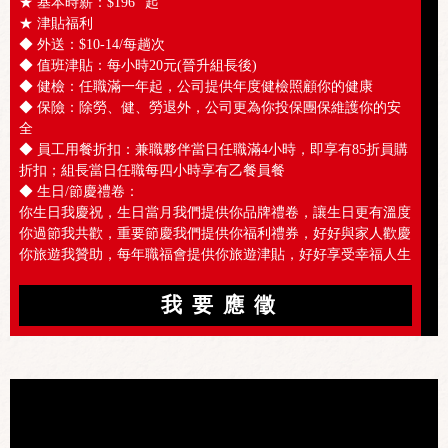
★ 基本時薪：$196 "起"
★ 津貼福利
◆ 外送：$10-14/每趟次
◆ 值班津貼：每小時20元(晉升組長後)
◆ 健檢：任職滿一年起，公司提供年度健檢照顧你的健康
◆ 保險：除勞、健、勞退外，公司更為你投保團保維護你的安
全
◆ 員工用餐折扣：兼職夥伴當日任職滿4小時，即享有85折員購
折扣；組長當日任職每四小時享有乙餐員餐
◆ 生日/節慶禮卷：
你生日我慶祝，生日當月我們提供你品牌禮卷，讓生日更有溫度
你過節我共歡，重要節慶我們提供你福利禮券，好好與家人歡慶
你旅遊我贊助，每年職福會提供你旅遊津貼，好好享受幸福人生
我要應徵